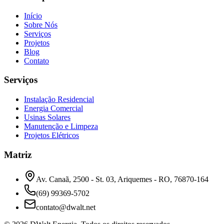
Início
Sobre Nós
Serviços
Projetos
Blog
Contato
Serviços
Instalação Residencial
Energia Comercial
Usinas Solares
Manutenção e Limpeza
Projetos Elétricos
Matriz
Av. Canaã, 2500 - St. 03, Ariquemes - RO, 76870-164
(69) 99369-5702
contato@dwalt.net